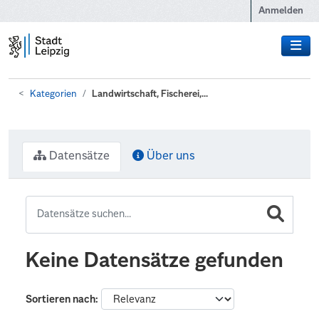
Zum Hauptinhalt wechseln
Anmelden
Kategorien
Landwirtschaft, Fischerei,...
Datensätze
Über uns
Keine Datensätze gefunden
Sortieren nach