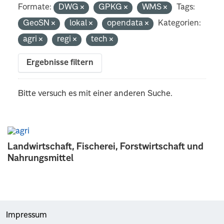
Formate:
DWG
GPKG
WMS
Tags:
GeoSN
lokal
opendata
Kategorien:
agri
regi
tech
Ergebnisse filtern
Bitte versuch es mit einer anderen Suche.
Landwirtschaft, Fischerei, Forstwirtschaft und
Nahrungsmittel
Impressum