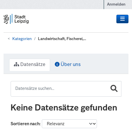
Zum Hauptinhalt wechseln
Anmelden
Kategorien
Landwirtschaft, Fischerei,...
Datensätze
Über uns
Keine Datensätze gefunden
Sortieren nach