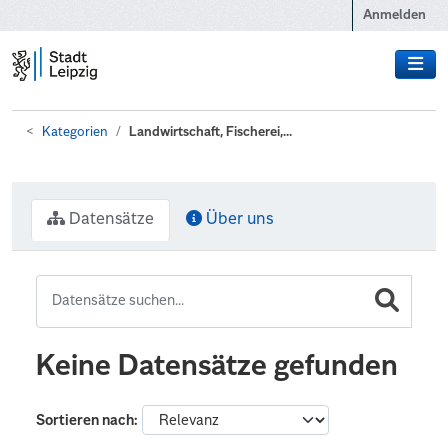
Zum Hauptinhalt wechseln
Anmelden
Kategorien
Landwirtschaft, Fischerei,...
Datensätze
Über uns
Keine Datensätze gefunden
Sortieren nach