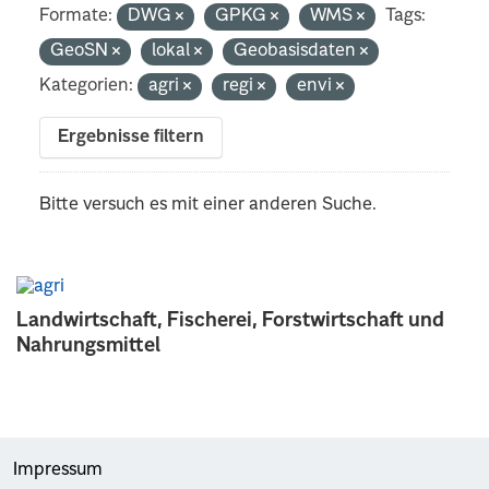
Formate:
DWG
GPKG
WMS
Tags:
GeoSN
lokal
Geobasisdaten
Kategorien:
agri
regi
envi
Ergebnisse filtern
Bitte versuch es mit einer anderen Suche.
Landwirtschaft, Fischerei, Forstwirtschaft und
Nahrungsmittel
Impressum