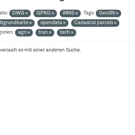
ate:
DWG
GPKG
WMS
Tags:
GeoSN
dtgrundkarte
opendata
Cadastral parcels
orien:
agri
tran
tech
 versuch es mit einer anderen Suche.