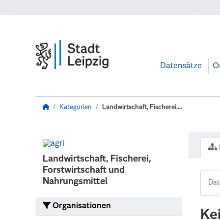
Zum Hauptinhalt wechseln
Datensätze
O
Kategorien
Landwirtschaft, Fischerei,...
Landwirtschaft, Fischerei,
Forstwirtschaft und
Nahrungsmittel
Organisationen
Ke