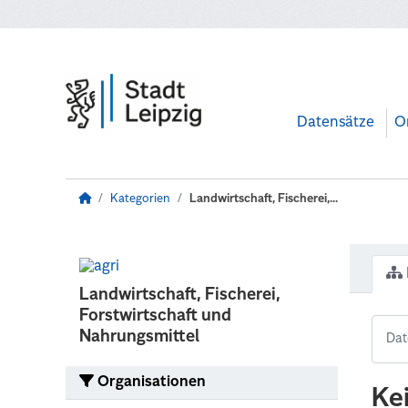
Zum Hauptinhalt wechseln
Datensätze
O
Kategorien
Landwirtschaft, Fischerei,...
Landwirtschaft, Fischerei,
Forstwirtschaft und
Nahrungsmittel
Organisationen
Ke