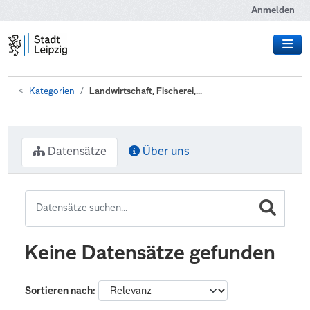
Zum Hauptinhalt wechseln
Anmelden
Kategorien
Landwirtschaft, Fischerei,...
Datensätze
Über uns
Keine Datensätze gefunden
Sortieren nach