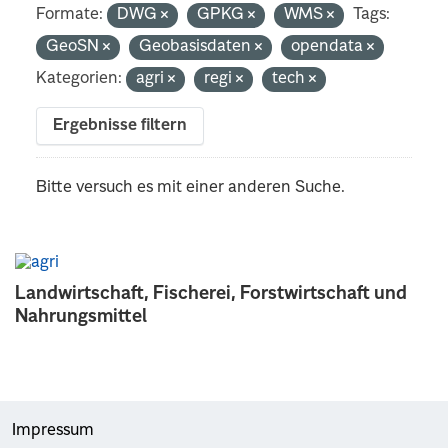
Formate:
DWG
GPKG
WMS
Tags:
GeoSN
Geobasisdaten
opendata
Kategorien:
agri
regi
tech
Ergebnisse filtern
Bitte versuch es mit einer anderen Suche.
Landwirtschaft, Fischerei, Forstwirtschaft und
Nahrungsmittel
Impressum