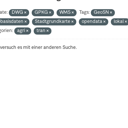
ate:
DWG
GPKG
WMS
Tags:
GeoSN
basisdaten
Stadtgrundkarte
opendata
lokal
orien:
agri
tran
 versuch es mit einer anderen Suche.