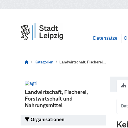
Zum Hauptinhalt wechseln
Datensätze
O
Kategorien
Landwirtschaft, Fischerei,...
Landwirtschaft, Fischerei,
Forstwirtschaft und
Nahrungsmittel
Organisationen
Ke