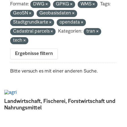
Formate:
DWG
GPKG
WMS
Tags:
GeoSN
Geobasisdaten
Stadtgrundkarte
opendata
Cadastral parcels
Kategorien:
tran
tech
Ergebnisse filtern
Bitte versuch es mit einer anderen Suche.
Landwirtschaft, Fischerei, Forstwirtschaft und
Nahrungsmittel