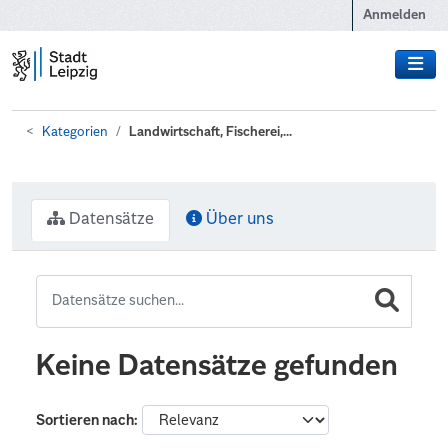
Zum Hauptinhalt wechseln
Anmelden
Kategorien
Landwirtschaft, Fischerei,...
Datensätze
Über uns
Keine Datensätze gefunden
Sortieren nach