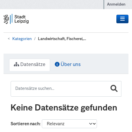
Zum Hauptinhalt wechseln
Anmelden
Kategorien
Landwirtschaft, Fischerei,...
Datensätze
Über uns
Keine Datensätze gefunden
Sortieren nach