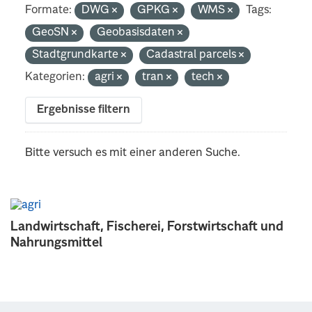
Formate:
DWG
GPKG
WMS
Tags:
GeoSN
Geobasisdaten
Stadtgrundkarte
Cadastral parcels
Kategorien:
agri
tran
tech
Ergebnisse filtern
Bitte versuch es mit einer anderen Suche.
Landwirtschaft, Fischerei, Forstwirtschaft und
Nahrungsmittel