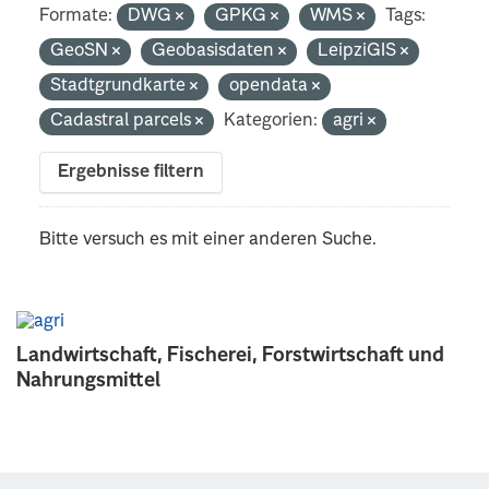
Formate:
DWG
GPKG
WMS
Tags:
GeoSN
Geobasisdaten
LeipziGIS
Stadtgrundkarte
opendata
Cadastral parcels
Kategorien:
agri
Ergebnisse filtern
Bitte versuch es mit einer anderen Suche.
Landwirtschaft, Fischerei, Forstwirtschaft und
Nahrungsmittel