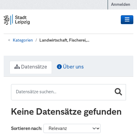
Zum Hauptinhalt wechseln
Anmelden
Kategorien
Landwirtschaft, Fischerei,...
Datensätze
Über uns
Keine Datensätze gefunden
Sortieren nach