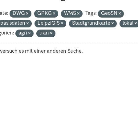
ate:
DWG
GPKG
WMS
Tags:
GeoSN
basisdaten
LeipziGIS
Stadtgrundkarte
lokal
orien:
agri
tran
 versuch es mit einer anderen Suche.