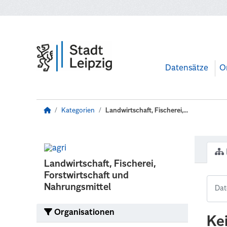
Zum Hauptinhalt wechseln
Datensätze
O
Kategorien
Landwirtschaft, Fischerei,...
Landwirtschaft, Fischerei,
Forstwirtschaft und
Nahrungsmittel
Organisationen
Ke