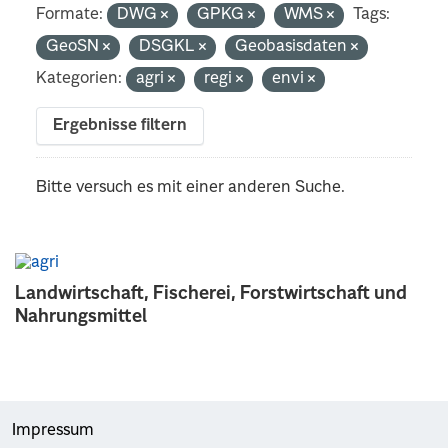
Formate:
DWG
GPKG
WMS
Tags:
GeoSN
DSGKL
Geobasisdaten
Kategorien:
agri
regi
envi
Ergebnisse filtern
Bitte versuch es mit einer anderen Suche.
Landwirtschaft, Fischerei, Forstwirtschaft und
Nahrungsmittel
Impressum