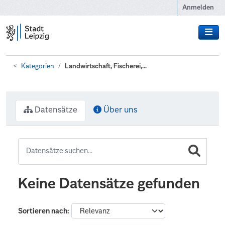
Zum Hauptinhalt wechseln
Anmelden
Kategorien
Landwirtschaft, Fischerei,...
Datensätze
Über uns
Keine Datensätze gefunden
Sortieren nach