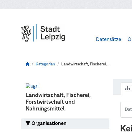
Zum Hauptinhalt wechseln
Datensätze
O
Kategorien
Landwirtschaft, Fischerei,...
Landwirtschaft, Fischerei,
Forstwirtschaft und
Nahrungsmittel
Organisationen
Ke