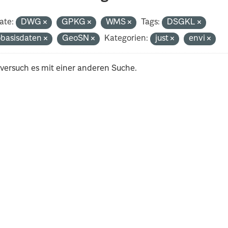
ate:
DWG
GPKG
WMS
Tags:
DSGKL
basisdaten
GeoSN
Kategorien:
just
envi
 versuch es mit einer anderen Suche.