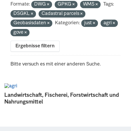
Formate:
DWG
GPKG
WMS
Tags:
DSGKL
Cadastral parcels
Geobasisdaten
Kategorien:
just
agri
gove
Ergebnisse filtern
Bitte versuch es mit einer anderen Suche.
Landwirtschaft, Fischerei, Forstwirtschaft und
Nahrungsmittel