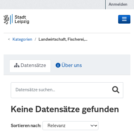
Zum Hauptinhalt wechseln
Anmelden
Kategorien
Landwirtschaft, Fischerei,...
Datensätze
Über uns
Keine Datensätze gefunden
Sortieren nach