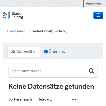
Zum Hauptinhalt wechseln
Anmelden
Kategorien
Landwirtschaft, Fischerei,...
Datensätze
Über uns
Keine Datensätze gefunden
Sortieren nach