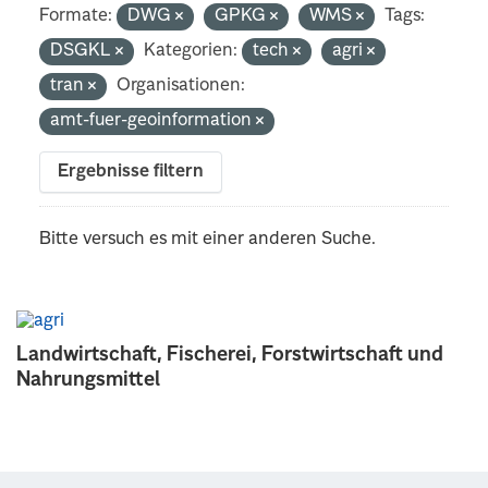
Formate:
DWG
GPKG
WMS
Tags:
DSGKL
Kategorien:
tech
agri
tran
Organisationen:
amt-fuer-geoinformation
Ergebnisse filtern
Bitte versuch es mit einer anderen Suche.
Landwirtschaft, Fischerei, Forstwirtschaft und
Nahrungsmittel