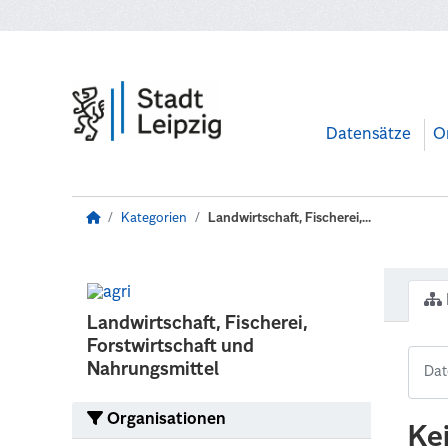
Zum Hauptinhalt wechseln
Datensätze
O
Kategorien
Landwirtschaft, Fischerei,...
Landwirtschaft, Fischerei,
Forstwirtschaft und
Nahrungsmittel
Organisationen
Ke