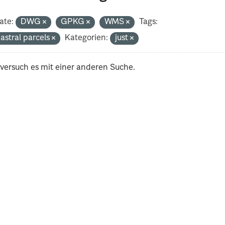
ate:
DWG
GPKG
WMS
Tags:
astral parcels
Kategorien:
just
 versuch es mit einer anderen Suche.