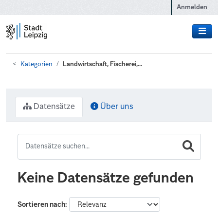
Zum Hauptinhalt wechseln
Anmelden
Kategorien
Landwirtschaft, Fischerei,...
Datensätze
Über uns
Keine Datensätze gefunden
Sortieren nach