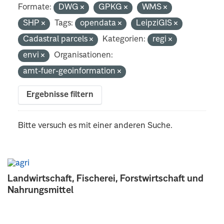
Formate:
DWG
GPKG
WMS
SHP
Tags:
opendata
LeipziGIS
Cadastral parcels
Kategorien:
regi
envi
Organisationen:
amt-fuer-geoinformation
Ergebnisse filtern
Bitte versuch es mit einer anderen Suche.
Landwirtschaft, Fischerei, Forstwirtschaft und
Nahrungsmittel