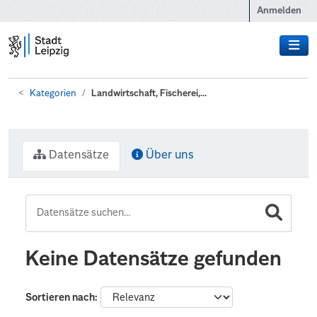
Zum Hauptinhalt wechseln
Anmelden
Kategorien
Landwirtschaft, Fischerei,...
Datensätze
Über uns
Keine Datensätze gefunden
Sortieren nach