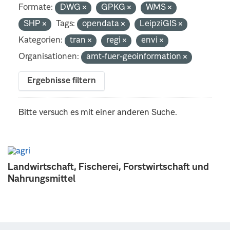
Formate:
DWG
GPKG
WMS
SHP
Tags:
opendata
LeipziGIS
Kategorien:
tran
regi
envi
Organisationen:
amt-fuer-geoinformation
Ergebnisse filtern
Bitte versuch es mit einer anderen Suche.
Landwirtschaft, Fischerei, Forstwirtschaft und
Nahrungsmittel