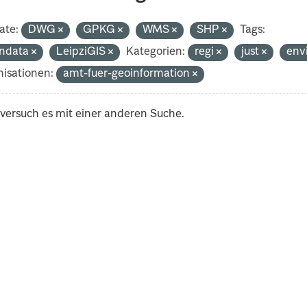
ate:
DWG
GPKG
WMS
SHP
Tags:
ndata
LeipziGIS
Kategorien:
regi
just
env
isationen:
amt-fuer-geoinformation
 versuch es mit einer anderen Suche.