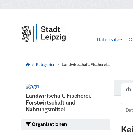
Zum Hauptinhalt wechseln
Datensätze
O
Kategorien
Landwirtschaft, Fischerei,...
Landwirtschaft, Fischerei,
Forstwirtschaft und
Nahrungsmittel
Organisationen
Ke