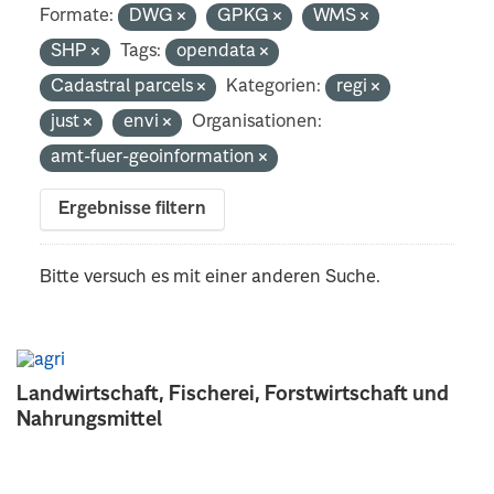
Formate:
DWG
GPKG
WMS
SHP
Tags:
opendata
Cadastral parcels
Kategorien:
regi
just
envi
Organisationen:
amt-fuer-geoinformation
Ergebnisse filtern
Bitte versuch es mit einer anderen Suche.
Landwirtschaft, Fischerei, Forstwirtschaft und
Nahrungsmittel