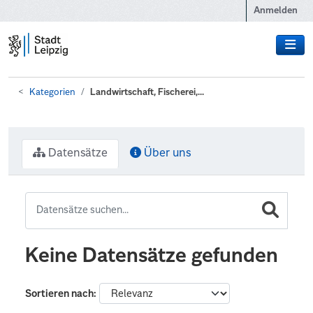
Zum Hauptinhalt wechseln
Anmelden
Kategorien
Landwirtschaft, Fischerei,...
Datensätze
Über uns
Keine Datensätze gefunden
Sortieren nach