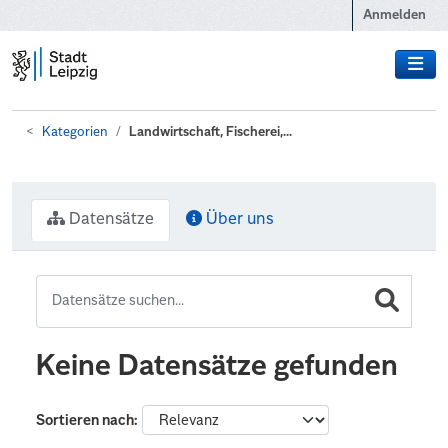
Zum Hauptinhalt wechseln
Anmelden
Kategorien
Landwirtschaft, Fischerei,...
Datensätze
Über uns
Keine Datensätze gefunden
Sortieren nach