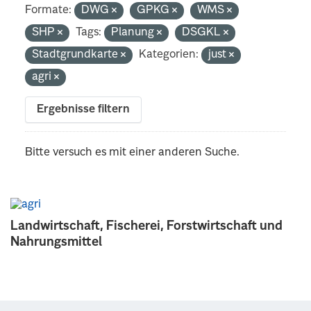
Formate:
DWG
GPKG
WMS
SHP
Tags:
Planung
DSGKL
Stadtgrundkarte
Kategorien:
just
agri
Ergebnisse filtern
Bitte versuch es mit einer anderen Suche.
Landwirtschaft, Fischerei, Forstwirtschaft und
Nahrungsmittel