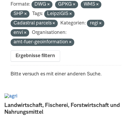
Formate:
DWG
GPKG
WMS
SHP
Tags:
LeipziGIS
Cadastral parcels
Kategorien:
regi
envi
Organisationen:
amt-fuer-geoinformation
Ergebnisse filtern
Bitte versuch es mit einer anderen Suche.
Landwirtschaft, Fischerei, Forstwirtschaft und
Nahrungsmittel