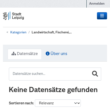
Zum Hauptinhalt wechseln
Anmelden
Kategorien
Landwirtschaft, Fischerei,...
Datensätze
Über uns
Keine Datensätze gefunden
Sortieren nach