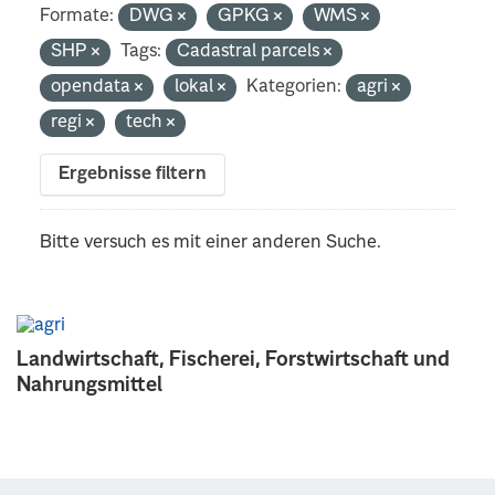
Formate:
DWG
GPKG
WMS
SHP
Tags:
Cadastral parcels
opendata
lokal
Kategorien:
agri
regi
tech
Ergebnisse filtern
Bitte versuch es mit einer anderen Suche.
Landwirtschaft, Fischerei, Forstwirtschaft und
Nahrungsmittel