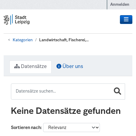
Zum Hauptinhalt wechseln
Anmelden
Kategorien
Landwirtschaft, Fischerei,...
Datensätze
Über uns
Keine Datensätze gefunden
Sortieren nach