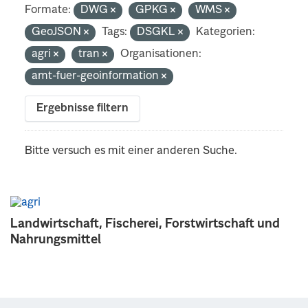
Formate:
DWG
GPKG
WMS
GeoJSON
Tags:
DSGKL
Kategorien:
agri
tran
Organisationen:
amt-fuer-geoinformation
Ergebnisse filtern
Bitte versuch es mit einer anderen Suche.
Landwirtschaft, Fischerei, Forstwirtschaft und
Nahrungsmittel