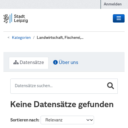
Zum Hauptinhalt wechseln
Anmelden
Kategorien
Landwirtschaft, Fischerei,...
Datensätze
Über uns
Keine Datensätze gefunden
Sortieren nach