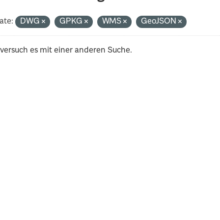
ate:
DWG
GPKG
WMS
GeoJSON
 versuch es mit einer anderen Suche.