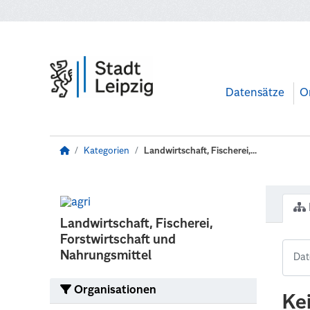
Zum Hauptinhalt wechseln
Datensätze
O
Kategorien
Landwirtschaft, Fischerei,...
Landwirtschaft, Fischerei,
Forstwirtschaft und
Nahrungsmittel
Organisationen
Ke