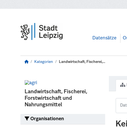
Zum Hauptinhalt wechseln
Datensätze
O
Kategorien
Landwirtschaft, Fischerei,...
Landwirtschaft, Fischerei,
Forstwirtschaft und
Nahrungsmittel
Organisationen
Ke