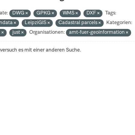
ate:
DWG
GPKG
WMS
DXF
Tags:
ndata
LeipziGIS
Cadastral parcels
Kategorien:
n
just
Organisationen:
amt-fuer-geoinformation
 versuch es mit einer anderen Suche.