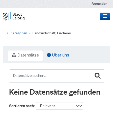
Zum Hauptinhalt wechseln
Anmelden
Kategorien
Landwirtschaft, Fischerei,...
Datensätze
Über uns
Keine Datensätze gefunden
Sortieren nach