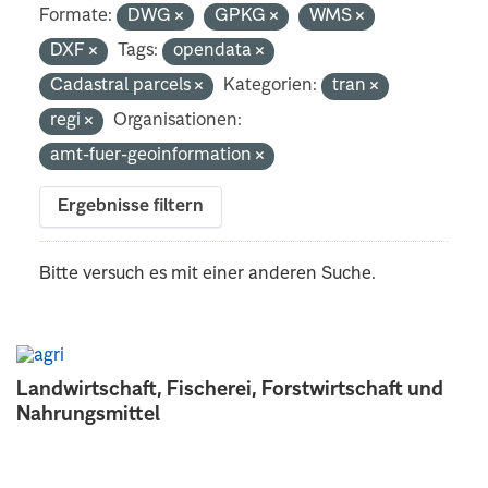
Formate:
DWG
GPKG
WMS
DXF
Tags:
opendata
Cadastral parcels
Kategorien:
tran
regi
Organisationen:
amt-fuer-geoinformation
Ergebnisse filtern
Bitte versuch es mit einer anderen Suche.
Landwirtschaft, Fischerei, Forstwirtschaft und
Nahrungsmittel