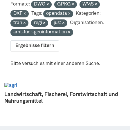
Formate:
DWG
GPKG
WMS
DXF
Tags:
opendata
Kategorien:
tran
regi
just
Organisationen:
amt-fuer-geoinformation
Ergebnisse filtern
Bitte versuch es mit einer anderen Suche.
Landwirtschaft, Fischerei, Forstwirtschaft und
Nahrungsmittel