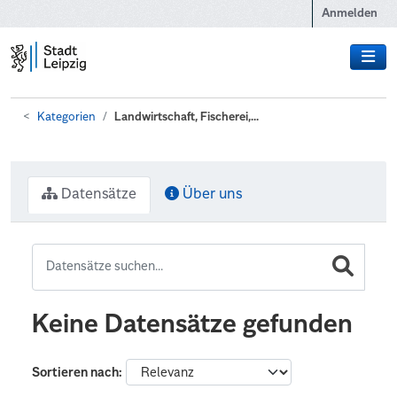
Zum Hauptinhalt wechseln
Anmelden
Kategorien
Landwirtschaft, Fischerei,...
Datensätze
Über uns
Keine Datensätze gefunden
Sortieren nach