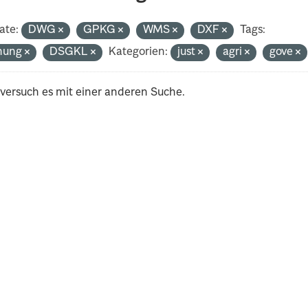
ate:
DWG
GPKG
WMS
DXF
Tags:
nung
DSGKL
Kategorien:
just
agri
gove
 versuch es mit einer anderen Suche.