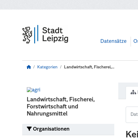
Zum Hauptinhalt wechseln
Datensätze
O
Kategorien
Landwirtschaft, Fischerei,...
Landwirtschaft, Fischerei,
Forstwirtschaft und
Nahrungsmittel
Organisationen
Ke