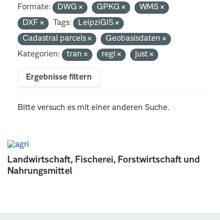
Formate:
DWG
GPKG
WMS
DXF
Tags:
LeipziGIS
Cadastral parcels
Geobasisdaten
Kategorien:
tran
regi
just
Ergebnisse filtern
Bitte versuch es mit einer anderen Suche.
Landwirtschaft, Fischerei, Forstwirtschaft und
Nahrungsmittel