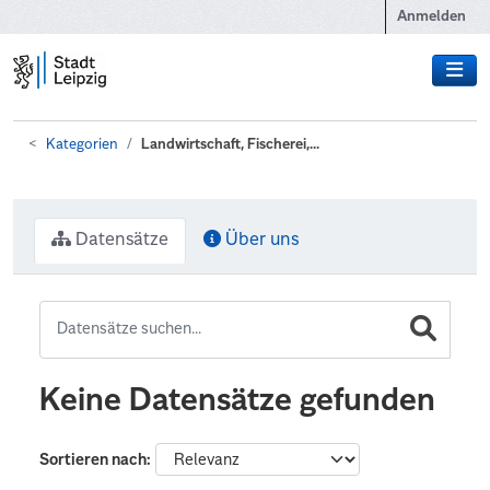
Zum Hauptinhalt wechseln
Anmelden
Kategorien
Landwirtschaft, Fischerei,...
Datensätze
Über uns
Keine Datensätze gefunden
Sortieren nach