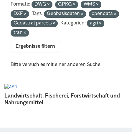
Formate:
DWG
GPKG
WMS
DXF
Tags:
Geobasisdaten
opendata
Cadastral parcels
Kategorien:
agri
tran
Ergebnisse filtern
Bitte versuch es mit einer anderen Suche.
Landwirtschaft, Fischerei, Forstwirtschaft und
Nahrungsmittel