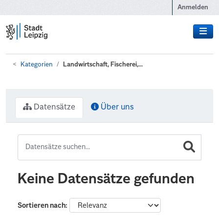
Zum Hauptinhalt wechseln
Anmelden
Kategorien
Landwirtschaft, Fischerei,...
Datensätze
Über uns
Keine Datensätze gefunden
Sortieren nach