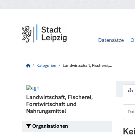
Zum Hauptinhalt wechseln
Datensätze
O
Kategorien
Landwirtschaft, Fischerei,...
Landwirtschaft, Fischerei,
Forstwirtschaft und
Nahrungsmittel
Organisationen
Ke