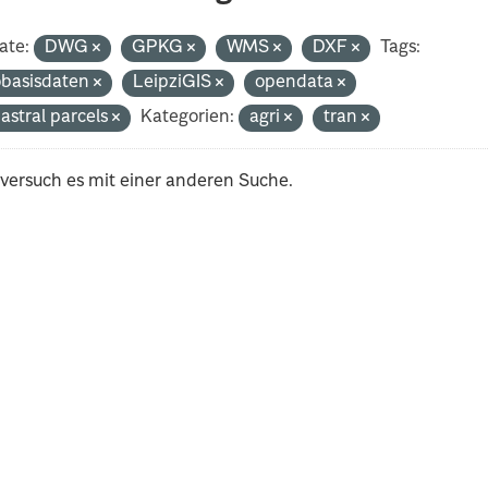
ate:
DWG
GPKG
WMS
DXF
Tags:
basisdaten
LeipziGIS
opendata
astral parcels
Kategorien:
agri
tran
 versuch es mit einer anderen Suche.