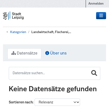
Zum Hauptinhalt wechseln
Anmelden
Kategorien
Landwirtschaft, Fischerei,...
Datensätze
Über uns
Keine Datensätze gefunden
Sortieren nach