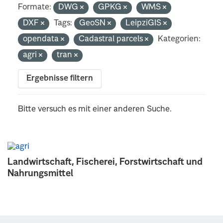
Formate:
DWG
GPKG
WMS
DXF
Tags:
GeoSN
LeipziGIS
opendata
Cadastral parcels
Kategorien:
agri
tran
Ergebnisse filtern
Bitte versuch es mit einer anderen Suche.
Landwirtschaft, Fischerei, Forstwirtschaft und
Nahrungsmittel