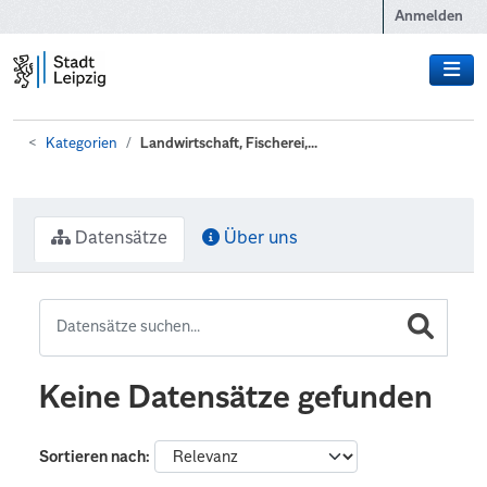
Zum Hauptinhalt wechseln
Anmelden
Kategorien
Landwirtschaft, Fischerei,...
Datensätze
Über uns
Keine Datensätze gefunden
Sortieren nach