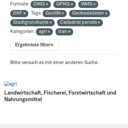
Formate:
DWG
GPKG
WMS
DXF
Tags:
GeoSN
Geobasisdaten
Stadtgrundkarte
Cadastral parcels
Kategorien:
agri
tran
Ergebnisse filtern
Bitte versuch es mit einer anderen Suche.
Landwirtschaft, Fischerei, Forstwirtschaft und
Nahrungsmittel