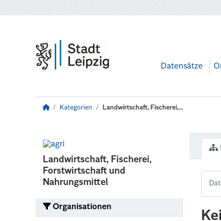
Zum Hauptinhalt wechseln
Datensätze
O
Kategorien
Landwirtschaft, Fischerei,...
Landwirtschaft, Fischerei,
Forstwirtschaft und
Nahrungsmittel
Organisationen
Ke