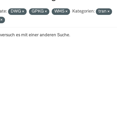
ate:
DWG
GPKG
WMS
Kategorien:
tran
i
 versuch es mit einer anderen Suche.