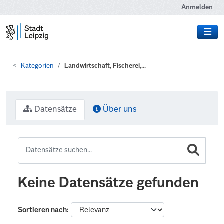
Zum Hauptinhalt wechseln
Anmelden
Kategorien
Landwirtschaft, Fischerei,...
Datensätze
Über uns
Keine Datensätze gefunden
Sortieren nach