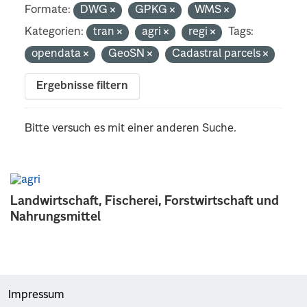
Formate:
DWG
GPKG
WMS
Kategorien:
tran
agri
regi
Tags:
opendata
GeoSN
Cadastral parcels
Ergebnisse filtern
Bitte versuch es mit einer anderen Suche.
Landwirtschaft, Fischerei, Forstwirtschaft und
Nahrungsmittel
Impressum