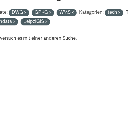
ate:
DWG
GPKG
WMS
Kategorien:
tech
T
ndata
LeipziGIS
 versuch es mit einer anderen Suche.