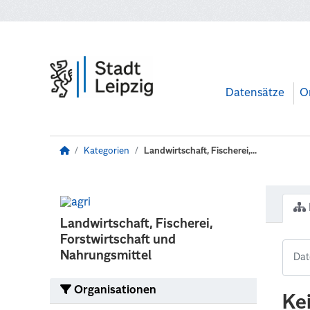
Zum Hauptinhalt wechseln
Datensätze
O
Kategorien
Landwirtschaft, Fischerei,...
Landwirtschaft, Fischerei,
Forstwirtschaft und
Nahrungsmittel
Organisationen
Ke