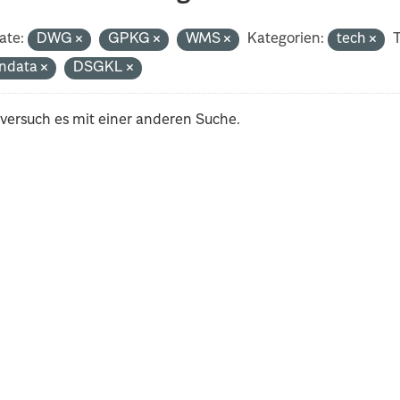
ate:
DWG
GPKG
WMS
Kategorien:
tech
T
ndata
DSGKL
 versuch es mit einer anderen Suche.