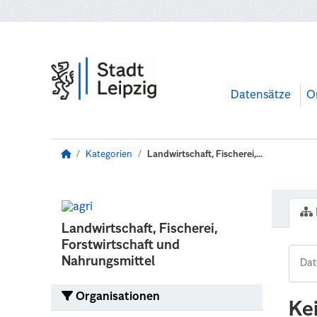
Zum Hauptinhalt wechseln
Datensätze
O
Kategorien
Landwirtschaft, Fischerei,...
Landwirtschaft, Fischerei,
Forstwirtschaft und
Nahrungsmittel
Organisationen
Ke