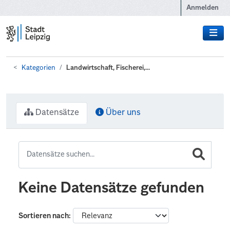
Zum Hauptinhalt wechseln
Anmelden
Kategorien
Landwirtschaft, Fischerei,...
Datensätze
Über uns
Keine Datensätze gefunden
Sortieren nach