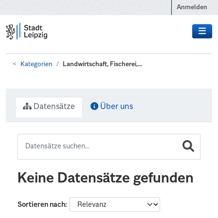
Zum Hauptinhalt wechseln
Anmelden
Kategorien
Landwirtschaft, Fischerei,...
Datensätze
Über uns
Keine Datensätze gefunden
Sortieren nach