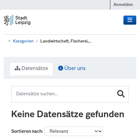
Zum Hauptinhalt wechseln
Anmelden
Kategorien
Landwirtschaft, Fischerei,...
Datensätze
Über uns
Keine Datensätze gefunden
Sortieren nach