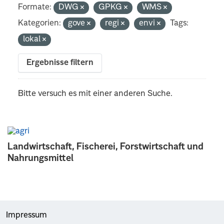
Formate:
DWG
GPKG
WMS
Kategorien:
gove
regi
envi
Tags:
lokal
Ergebnisse filtern
Bitte versuch es mit einer anderen Suche.
Landwirtschaft, Fischerei, Forstwirtschaft und
Nahrungsmittel
Impressum