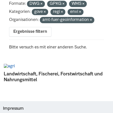
Formate:
DWG
GPKG
WMS
Kategorien:
gove
regi
envi
Organisationen:
amt-fuer-geoinformation
Ergebnisse filtern
Bitte versuch es mit einer anderen Suche.
Landwirtschaft, Fischerei, Forstwirtschaft und
Nahrungsmittel
Impressum