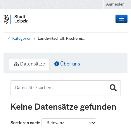
Zum Hauptinhalt wechseln
Anmelden
Kategorien
Landwirtschaft, Fischerei,...
Datensätze
Über uns
Keine Datensätze gefunden
Sortieren nach