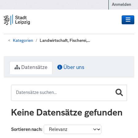
Zum Hauptinhalt wechseln
Anmelden
Kategorien
Landwirtschaft, Fischerei,...
Datensätze
Über uns
Keine Datensätze gefunden
Sortieren nach