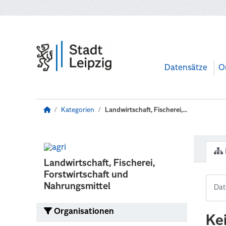
Zum Hauptinhalt wechseln
Datensätze
O
Kategorien
Landwirtschaft, Fischerei,...
Landwirtschaft, Fischerei,
Forstwirtschaft und
Nahrungsmittel
Organisationen
Ke