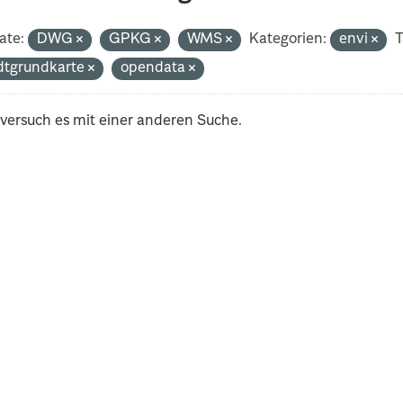
ate:
DWG
GPKG
WMS
Kategorien:
envi
T
dtgrundkarte
opendata
 versuch es mit einer anderen Suche.