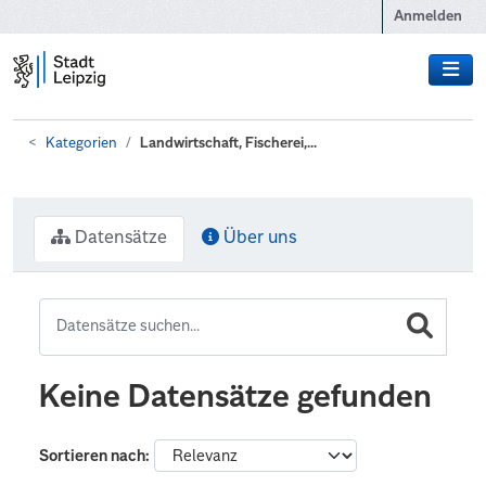
Zum Hauptinhalt wechseln
Anmelden
Kategorien
Landwirtschaft, Fischerei,...
Datensätze
Über uns
Keine Datensätze gefunden
Sortieren nach