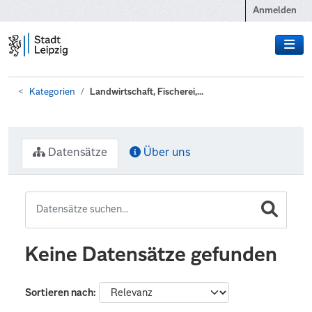
Zum Hauptinhalt wechseln
Anmelden
Kategorien
Landwirtschaft, Fischerei,...
Datensätze
Über uns
Keine Datensätze gefunden
Sortieren nach