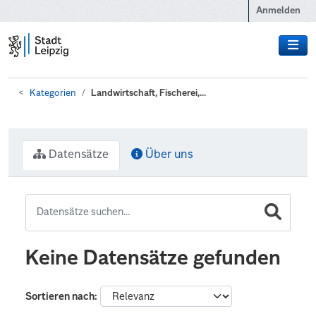
Zum Hauptinhalt wechseln
Anmelden
Kategorien
Landwirtschaft, Fischerei,...
Datensätze
Über uns
Keine Datensätze gefunden
Sortieren nach