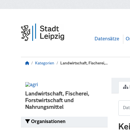
Zum Hauptinhalt wechseln
Datensätze
O
Kategorien
Landwirtschaft, Fischerei,...
Landwirtschaft, Fischerei,
Forstwirtschaft und
Nahrungsmittel
Organisationen
Ke