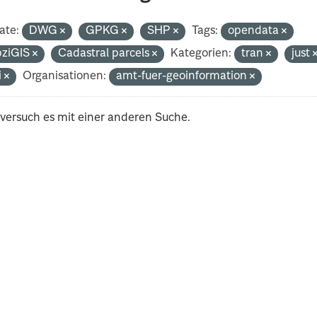
ate:
DWG
GPKG
SHP
Tags:
opendata
pziGIS
Cadastral parcels
Kategorien:
tran
just
i
Organisationen:
amt-fuer-geoinformation
 versuch es mit einer anderen Suche.