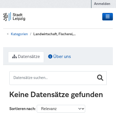
Zum Hauptinhalt wechseln
Anmelden
Kategorien
Landwirtschaft, Fischerei,...
Datensätze
Über uns
Keine Datensätze gefunden
Sortieren nach