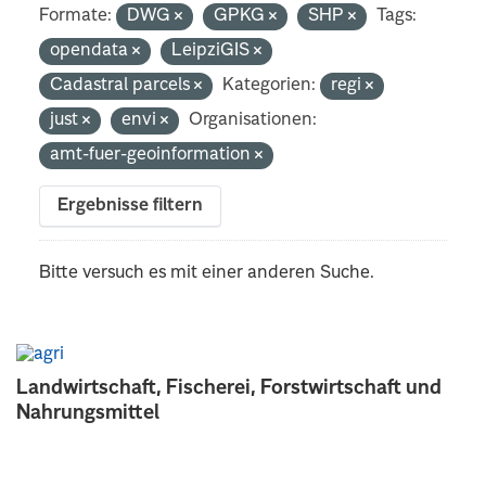
Formate:
DWG
GPKG
SHP
Tags:
opendata
LeipziGIS
Cadastral parcels
Kategorien:
regi
just
envi
Organisationen:
amt-fuer-geoinformation
Ergebnisse filtern
Bitte versuch es mit einer anderen Suche.
Landwirtschaft, Fischerei, Forstwirtschaft und
Nahrungsmittel