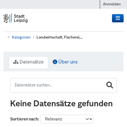
Zum Hauptinhalt wechseln
Anmelden
Kategorien
Landwirtschaft, Fischerei,...
Datensätze
Über uns
Keine Datensätze gefunden
Sortieren nach